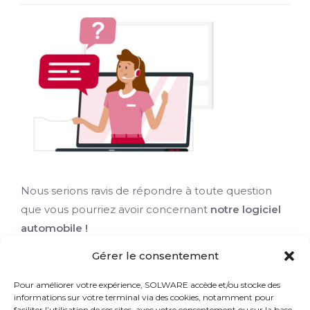
Nous serions ravis de répondre à toute question
que vous pourriez avoir concernant
notre logiciel
automobile !
Gérer le consentement
Besoin d’informations complémentaires ?
Pour améliorer votre expérience, SOLWARE accède et/ou stocke des
Remplissez le formulaire et nous vous
informations sur votre terminal via des cookies, notamment pour
contacterons le plus rapidement. Vous pouvez
faciliter l’utilisation de ses sites, avec votre consentement ou sur la base