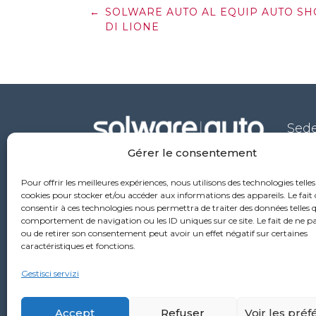
Post
←
SOLWARE AUTO AL EQUIP AUTO S
navigation
DI LIONE
Sede
Gérer le consentement
53 ru
6976
Pour offrir les meilleures expériences, nous utilisons des technologies telles
+33
cookies pour stocker et/ou accéder aux informations des appareils. Le fait 
consentir à ces technologies nous permettra de traiter des données telles q
comportement de navigation ou les ID uniques sur ce site. Le fait de ne p
ou de retirer son consentement peut avoir un effet négatif sur certaines
caractéristiques et fonctions.
Gestisci servizi
Accept
Refuser
Voir les pré