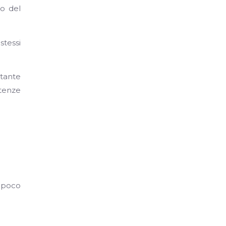
to del
stessi
tante
etenze
e poco