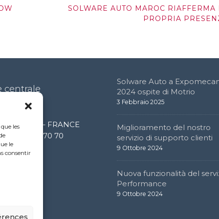
HOW
SOLWARE AUTO MAROC RIAFFERMA 
PROPRIA PRESEN
Solware Auto a Expomecan
 centrale
2024 ospite di Motrio
3 Febbraio 2025
e de l’étang
0 Limonest – FRANCE
Miglioramento del nostro
 que les
 (0) 4 72 52 70 70
de
servizio di supporto clienti
ue le
9 Ottobre 2024
as consentir
Nuova funzionalità del servi
Performance
9 Ottobre 2024
férences