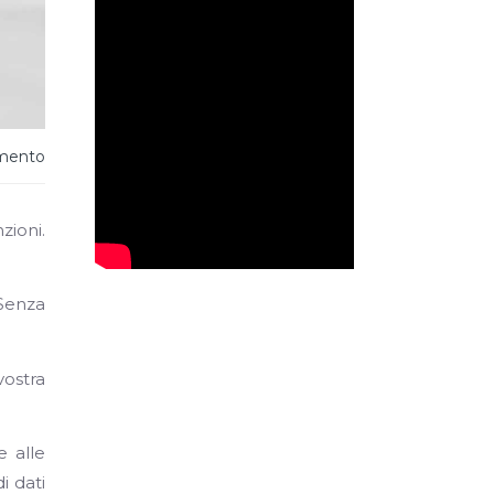
mento
zioni.
 Senza
vostra
e alle
i dati