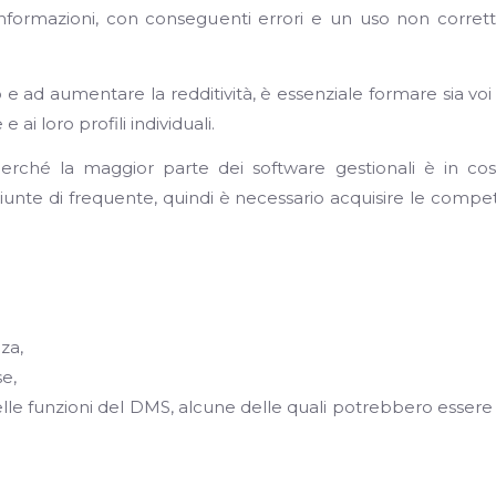
informazioni, con conseguenti errori e un uso non corret
e ad aumentare la redditività, è essenziale formare sia voi 
e ai loro profili individuali.
rché la maggior parte dei software gestionali è in cos
unte di frequente, quindi è necessario acquisire le comp
za,
se,
le funzioni del DMS, alcune delle quali potrebbero esser