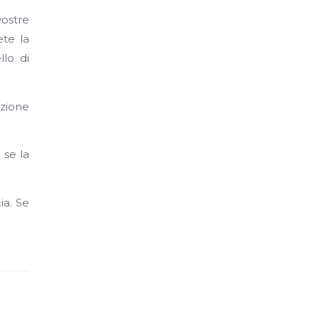
vostre
ete la
llo di
azione
 se la
ia. Se