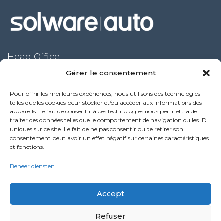
Head Office
Gérer le consentement
53 rue de l’étang
69760 Limonest – FRANCE
Pour offrir les meilleures expériences, nous utilisons des technologies
telles que les cookies pour stocker et/ou accéder aux informations des
+33 (0) 4 72 52 70 70
appareils. Le fait de consentir à ces technologies nous permettra de
Solware Auto op Expomecanica 2024 by Motrio
traiter des données telles que le comportement de navigation ou les ID
3 februari 2025
uniques sur ce site. Le fait de ne pas consentir ou de retirer son
consentement peut avoir un effet négatif sur certaines caractéristiques
et fonctions.
Vereenvoudig uw supportaanvragen voor Solware
Auto
Beheer diensten
16 oktober 2024
Accept
Nieuwe functie van de Performance-service
9 oktober 2024
Refuser