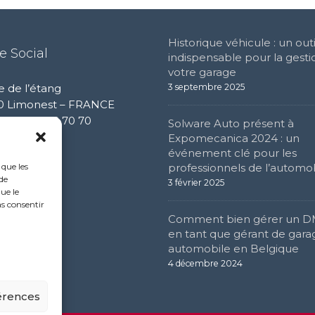
Historique véhicule : un outi
e Social
indispensable pour la gesti
votre garage
e de l’étang
3 septembre 2025
0 Limonest – FRANCE
 (0) 4 72 52 70 70
Solware Auto présent à
Expomecanica 2024 : un
événement clé pour les
professionnels de l’automo
 que les
de
3 février 2025
ue le
as consentir
Comment bien gérer un 
en tant que gérant de gara
automobile en Belgique
4 décembre 2024
férences