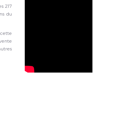
es 217
ons du
 cette
-vente
autres