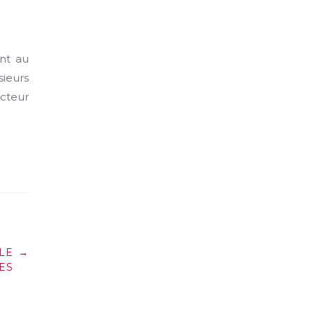
nt au
sieurs
acteur
LE
→
ES