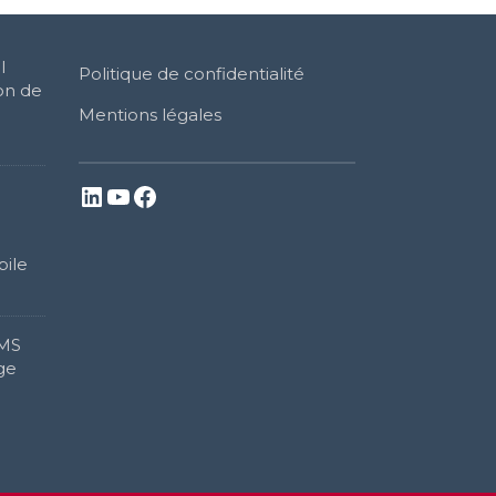
l
Politique de confidentialité
on de
Mentions légales
LinkedIn
YouTube
Facebook
bile
DMS
ge