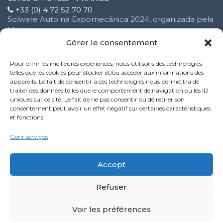
+33 (0) 4 72 52 70 70
Solware Auto na Expomecânica 2024, organizada pela
Motrio
3 Fevereiro 2025
Gérer le consentement
Pour offrir les meilleures expériences, nous utilisons des technologies
Melhoria do nosso serviço de suporte ao cliente
telles que les cookies pour stocker et/ou accéder aux informations des
16 Outubro 2024
appareils. Le fait de consentir à ces technologies nous permettra de
traiter des données telles que le comportement de navigation ou les ID
uniques sur ce site. Le fait de ne pas consentir ou de retirer son
Nova funcionalidade do serviço Performance:
consentement peut avoir un effet négatif sur certaines caractéristiques
9 Outubro 2024
et fonctions.
Politique de confidentialité
Gerir serviços
Mentions légales
Accept
Refuser
LinkedIn
YouTube
Facebook
Voir les préférences