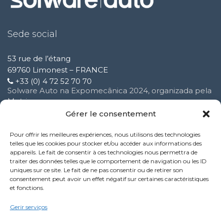
Sede social
53 rue de l’étang
69760 Limonest – FRANCE
+33 (0) 4 72 52 70 70
Solware Auto na Expomecânica 2024, organizada pela
Motrio
3 Fevereiro 2025
Gérer le consentement
Pour offrir les meilleures expériences, nous utilisons des technologies
Melhoria do nosso serviço de suporte ao cliente
telles que les cookies pour stocker et/ou accéder aux informations des
16 Outubro 2024
appareils. Le fait de consentir à ces technologies nous permettra de
traiter des données telles que le comportement de navigation ou les ID
uniques sur ce site. Le fait de ne pas consentir ou de retirer son
Nova funcionalidade do serviço Performance:
consentement peut avoir un effet négatif sur certaines caractéristiques
9 Outubro 2024
et fonctions.
Politique de confidentialité
Gerir serviços