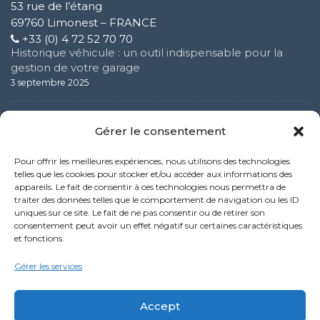
53 rue de l’étang
69760 Limonest – FRANCE
+33 (0) 4 72 52 70 70
Historique véhicule : un outil indispensable pour la
gestion de votre garage
3 septembre 2025
Solware Auto présent à Expomecanica 2024 : un
Gérer le consentement
événement clé pour les professionnels de
l’automobile
Pour offrir les meilleures expériences, nous utilisons des technologies
3 février 2025
telles que les cookies pour stocker et/ou accéder aux informations des
appareils. Le fait de consentir à ces technologies nous permettra de
traiter des données telles que le comportement de navigation ou les ID
Comment bien gérer un DMS en tant que gérant de
uniques sur ce site. Le fait de ne pas consentir ou de retirer son
garage automobile en Belgique
consentement peut avoir un effet négatif sur certaines caractéristiques
4 décembre 2024
et fonctions.
Politique de confidentialité
Gérer les services
Mentions légales
Accept