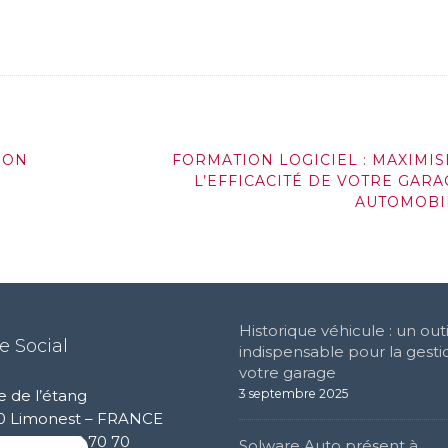
ION
FORMATION LOGICIEL : MAXIMIS
L’EFFICACITÉ DE VOTRE GARA
AUTOMOBI
Historique véhicule : un outi
e Social
indispensable pour la gesti
votre garage
e de l’étang
3 septembre 2025
0 Limonest – FRANCE
 (0) 4 72 52 70 70
Solware Auto présent à