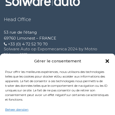
Head Office
53 rue de l’étang
69760 Limonest – FRANCE
+33 (0) 4 72 52 70 70
Solware Auto op Expomecanica 2024 by Motrio
3 februari 2025
Gérer le consentement
Vereenvoudig uw supportaanvragen voor Solware
Pour offrir les meilleures expériences, nous utilisons des technologies
Auto
telles que les cookies pour stocker et/ou accéder aux informations des
16 oktober 2024
appareils. Le fait de consentir à ces technologies nous permettra de
traiter des données telles que le comportement de navigation ou les ID
uniques sur ce site. Le fait de ne pas consentir ou de retirer son
Nieuwe functie van de Performance-service
consentement peut avoir un effet négatif sur certaines caractéristiques
9 oktober 2024
et fonctions.
Politique de confidentialité
Beheer diensten