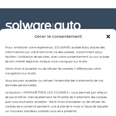
Gérer le consentement
Siège Social
Pour améliorer votre expérience, SOLWARE accède et/ou stocke des
informations sur votre terminal via des cookies, notamment pour
53 rue de l’étang
faciliter l’utilisation de ses sites, avec votre consentement ou sur la base
de son intérêt légitime, lorsque vous naviguez sur le site.
69760 Limonest – FRANCE
+33 (0) 4 72 52 70 70
Votre choix d’accepter ou de refuser les cookies n’affecte pas votre
Winmotor cloud : la version 100% full web de winmotor
navigation sur le site.
next pour votre garage
Vous pouvez accepter ou refuser l’ensemble des traitements de vos
26 mars 2026
données personnelles.
Le bouton « PARAMÉTRER LES COOKIES » vous permet par ailleurs
de paramétrer individuellement les finalités de traitement des cookies
Comment accéder facilement à l’historique d’un
que vous souhaitez accepter. Votre choix d’accepter ou de refuser les
véhicule dans votre garage ?
cookies sera conservé pendant une durée de 6 mois à l’issue de laquelle
3 septembre 2025
un nouveau bandeau cookies vous sera présenté.