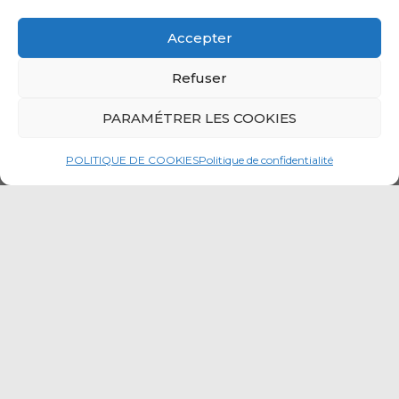
Accepter
Refuser
PARAMÉTRER LES COOKIES
POLITIQUE DE COOKIES
Politique de confidentialité
Explorez winmotor next, le logiciel de gestion et
facturation conçu spécifiquement pour les
professionnels de l’après-vente automobile.
Solware Auto, avec plus de
35 années d’expertise
au
cœur de l’industrie automobile, présente une solution
novatrice pour votre entreprise : un logiciel de gestion