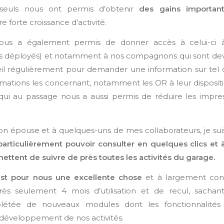
 seuls nous ont permis d’obtenir
des gains importan
 forte croissance d’activité.
 nous a également permis de donner accès à celui-ci 
tes déployés) et notamment à nos compagnons qui sont d
il régulièrement pour demander une information sur tel 
ormations les concernant, notamment les OR à leur dispositio
qui au passage nous a aussi permis de réduire les impre
n épouse et à quelques-uns de mes collaborateurs, je su
particulièrement pouvoir consulter en quelques clics et 
ttent de suivre de près toutes les activités du garage.
st pour nous une excellente chose
et à largement con
ès seulement 4 mois d’utilisation et de recul, sachan
plétée de nouveaux modules dont les fonctionnalités
développement de nos activités.