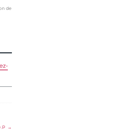
ion de
ez-
.P
→