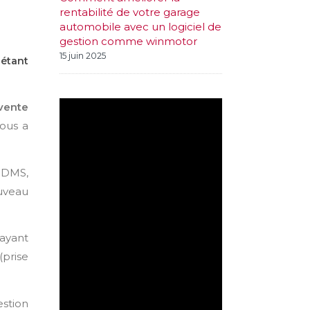
rentabilité de votre garage
automobile avec un logiciel de
gestion comme winmotor
15 juin 2025
 étant
-vente
nous a
 DMS,
uveau
 ayant
(prise
estion