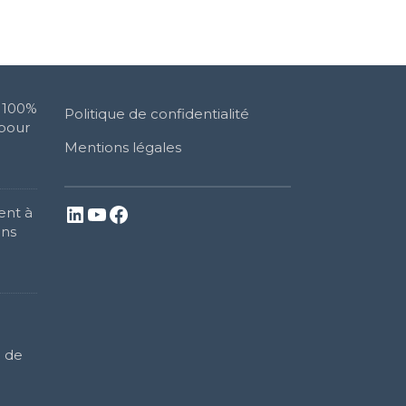
n 100%
Politique de confidentialité
 pour
Mentions légales
LinkedIn
YouTube
Facebook
ent à
ans
l de