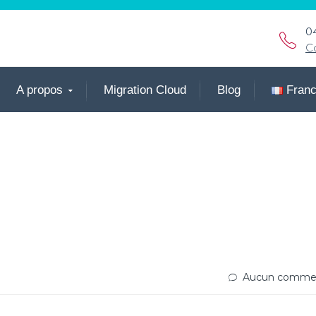
0
C
A propos
Migration Cloud
Blog
Fran
Aucun commen