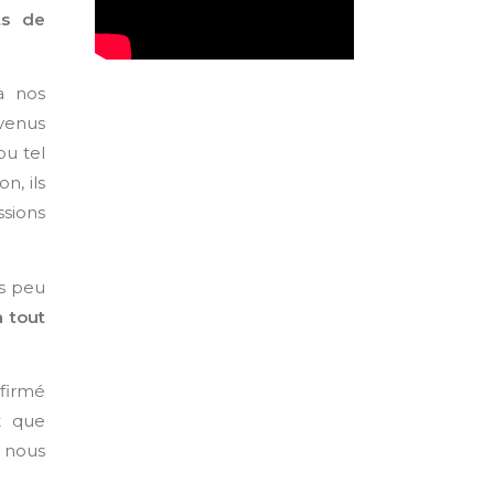
ts de
à nos
evenus
ou tel
n, ils
ssions
is peu
à tout
firmé
t que
 nous