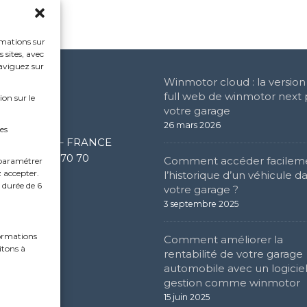
rmations sur
 sites, avec
naviguez sur
Winmotor cloud : la versio
e Social
full web de winmotor next
ion sur le
votre garage
e de l’étang
26 mars 2026
es
0 Limonest – FRANCE
 (0) 4 72 52 70 70
Comment accéder facilem
paramétrer
z accepter.
l’historique d’un véhicule d
 durée de 6
votre garage ?
3 septembre 2025
formations
Comment améliorer la
itons à
rentabilité de votre garage
automobile avec un logicie
gestion comme winmotor
15 juin 2025