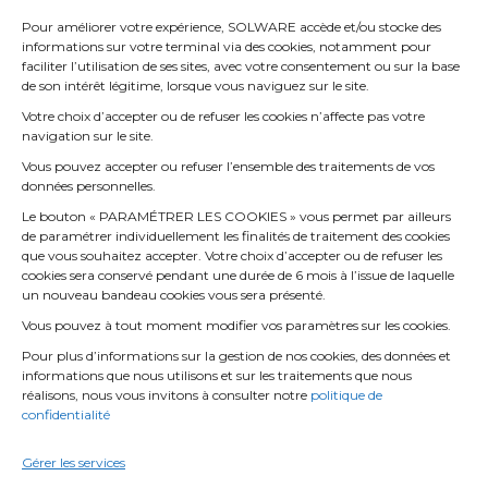
Siège Social
Pour améliorer votre expérience, SOLWARE accède et/ou stocke des
informations sur votre terminal via des cookies, notamment pour
53 rue de l’étang
faciliter l’utilisation de ses sites, avec votre consentement ou sur la base
de son intérêt légitime, lorsque vous naviguez sur le site.
69760 Limonest – FRANCE
+33 (0) 4 72 52 70 70
Votre choix d’accepter ou de refuser les cookies n’affecte pas votre
Winmotor cloud : la version 100% full web de winmotor
navigation sur le site.
next pour votre garage
Vous pouvez accepter ou refuser l’ensemble des traitements de vos
26 mars 2026
données personnelles.
Le bouton « PARAMÉTRER LES COOKIES » vous permet par ailleurs
de paramétrer individuellement les finalités de traitement des cookies
Comment accéder facilement à l’historique d’un
que vous souhaitez accepter. Votre choix d’accepter ou de refuser les
véhicule dans votre garage ?
cookies sera conservé pendant une durée de 6 mois à l’issue de laquelle
3 septembre 2025
un nouveau bandeau cookies vous sera présenté.
Vous pouvez à tout moment modifier vos paramètres sur les cookies.
Comment améliorer la rentabilité de votre garage
Pour plus d’informations sur la gestion de nos cookies, des données et
automobile avec un logiciel de gestion comme
informations que nous utilisons et sur les traitements que nous
winmotor
réalisons, nous vous invitons à consulter notre
politique de
15 juin 2025
confidentialité
Politique de confidentialité
Gérer les services