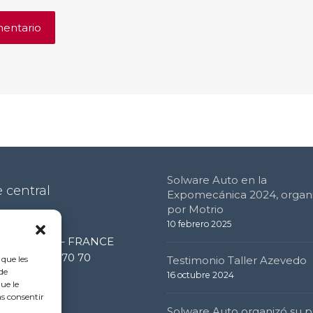
Solware Auto en la
 central
Expomecánica 2024, organ
por Motrio
e de l’étang
10 febrero 2025
0 Limonest – FRANCE
 (0) 4 72 52 70 70
Testimonio Taller Azevedo
 que les
de
16 octubre 2024
ue le
as consentir
Solware Auto organizó su p