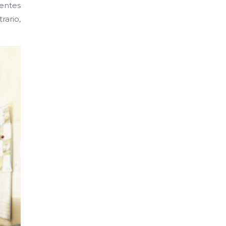
entes
rario,