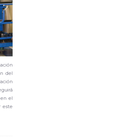
mación
ón del
ración
guirá
 en el
r este