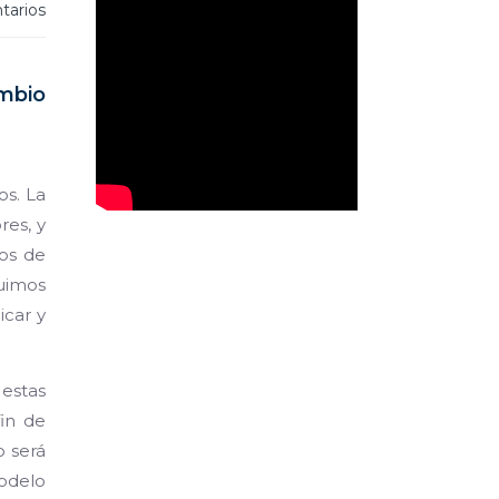
tarios
ambio
os. La
res, y
mos de
guimos
icar y
estas
fin de
o será
modelo