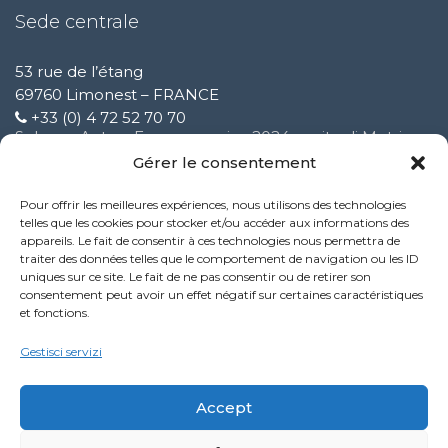
Sede centrale
53 rue de l’étang
69760 Limonest – FRANCE
+33 (0) 4 72 52 70 70
Solware Auto a Expomecanica 2024 ospite di Motrio
3 Febbraio 2025
Gérer le consentement
Pour offrir les meilleures expériences, nous utilisons des technologies
Miglioramento del nostro servizio di supporto clienti
telles que les cookies pour stocker et/ou accéder aux informations des
9 Ottobre 2024
appareils. Le fait de consentir à ces technologies nous permettra de
traiter des données telles que le comportement de navigation ou les ID
uniques sur ce site. Le fait de ne pas consentir ou de retirer son
Nuova funzionalità del servizio Performance
consentement peut avoir un effet négatif sur certaines caractéristiques
9 Ottobre 2024
et fonctions.
Politique de confidentialité
Gestisci servizi
Mentions légales
Accept