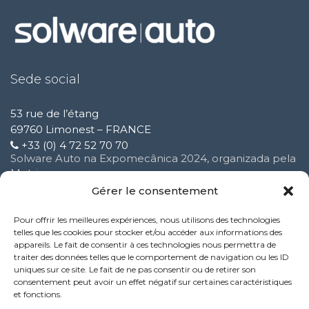
Sede social
53 rue de l’étang
69760 Limonest – FRANCE
+33 (0) 4 72 52 70 70
Solware Auto na Expomecânica 2024, organizada pela
Motrio
3 Fevereiro 2025
Gérer le consentement
Pour offrir les meilleures expériences, nous utilisons des technologies
Melhoria do nosso serviço de suporte ao cliente
telles que les cookies pour stocker et/ou accéder aux informations des
16 Outubro 2024
appareils. Le fait de consentir à ces technologies nous permettra de
traiter des données telles que le comportement de navigation ou les ID
uniques sur ce site. Le fait de ne pas consentir ou de retirer son
Nova funcionalidade do serviço Performance:
consentement peut avoir un effet négatif sur certaines caractéristiques
9 Outubro 2024
et fonctions.