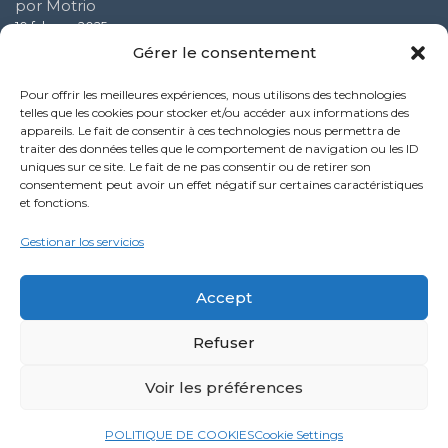
por Motrio
10 febrero 2025
Gérer le consentement
Testimonio Taller Azevedo
Pour offrir les meilleures expériences, nous utilisons des technologies
16 octubre 2024
telles que les cookies pour stocker et/ou accéder aux informations des
appareils. Le fait de consentir à ces technologies nous permettra de
traiter des données telles que le comportement de navigation ou les ID
Solware Auto organizó su primer seminario web sobre
uniques sur ce site. Le fait de ne pas consentir ou de retirer son
ciberseguridad
consentement peut avoir un effet négatif sur certaines caractéristiques
16 octubre 2024
et fonctions.
Politique de confidentialité
Gestionar los servicios
Mentions légales
Accept
Refuser
LinkedIn
YouTube
Facebook
Voir les préférences
©2024 winmotor next by Solware Auto. All Rights Reserved.
POLITIQUE DE COOKIES
Cookie Settings