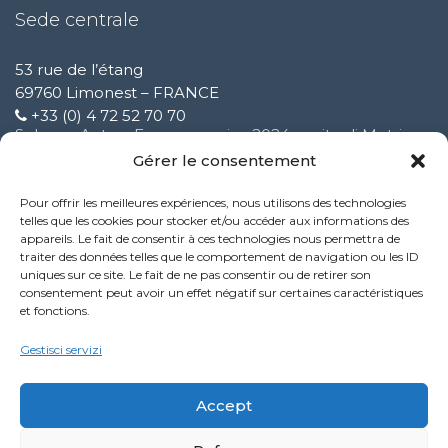
Sede centrale
53 rue de l’étang
69760 Limonest – FRANCE
+33 (0) 4 72 52 70 70
Solware Auto a Expomecanica 2024 ospite di Motrio
3 Febbraio 2025
Gérer le consentement
Pour offrir les meilleures expériences, nous utilisons des technologies
Miglioramento del nostro servizio di supporto clienti
telles que les cookies pour stocker et/ou accéder aux informations des
9 Ottobre 2024
appareils. Le fait de consentir à ces technologies nous permettra de
traiter des données telles que le comportement de navigation ou les ID
uniques sur ce site. Le fait de ne pas consentir ou de retirer son
Nuova funzionalità del servizio Performance
consentement peut avoir un effet négatif sur certaines caractéristiques
9 Ottobre 2024
et fonctions.
Politique de confidentialité
Gestisci servizi
Mentions légales
Accept