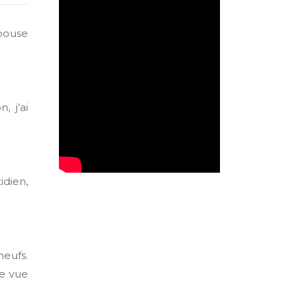
épouse
, j’ai
idien,
neufs.
ne vue