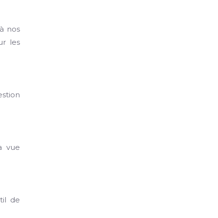
 à nos
ur les
estion
a vue
til de