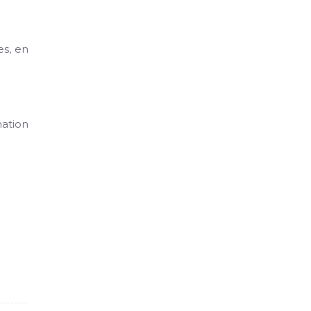
es, en
mation