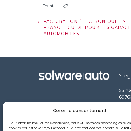
Events
Post
←
FACTURATION ÉLECTRONIQUE EN
navigation
FRANCE : GUIDE POUR LES GARAG
AUTOMOBILES
Sièg
53 ru
6976
+33
Gérer le consentement
Pour offrir les meilleures expériences, nous utilisons des technologies telles
cookies pour stocker et/ou accéder aux informations des appareils. Le fait 