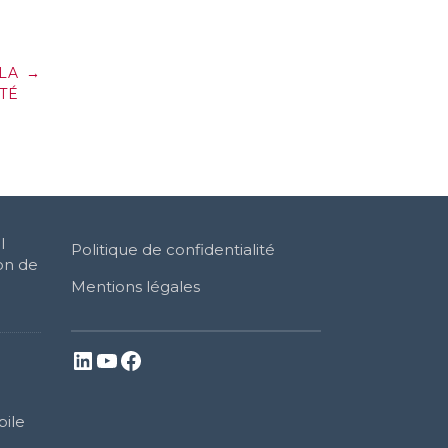
LA
→
TÉ
l
Politique de confidentialité
on de
Mentions légales
LinkedIn
YouTube
Facebook
bile