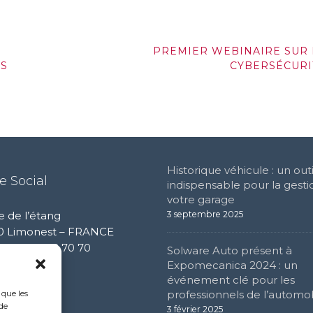
PREMIER WEBINAIRE SUR 
ES
CYBERSÉCURI
Historique véhicule : un outi
e Social
indispensable pour la gesti
votre garage
e de l’étang
3 septembre 2025
0 Limonest – FRANCE
 (0) 4 72 52 70 70
Solware Auto présent à
Expomecanica 2024 : un
événement clé pour les
 que les
professionnels de l’automo
de
3 février 2025