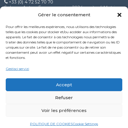
+33 (0) 4 72 52 70 70
Solware Auto a Expomecanica 2024 ospite di Motrio
3 Febbraio 2025
Gérer le consentement
Pour offrir les meilleures expériences, nous utilisons des technologies
Miglioramento del nostro servizio di supporto clienti
telles que les cookies pour stocker et/ou accéder aux informations des
9 Ottobre 2024
appareils. Le fait de consentir à ces technologies nous permettra de
traiter des données telles que le comportement de navigation ou les ID
uniques sur ce site. Le fait de ne pas consentir ou de retirer son
Nuova funzionalità del servizio Performance
consentement peut avoir un effet négatif sur certaines caractéristiques
9 Ottobre 2024
et fonctions.
Politique de confidentialité
Gestisci servizi
Mentions légales
Accept
Refuser
LinkedIn
YouTube
Facebook
Voir les préférences
©2024 winmotor next by Solware Auto. All Rights Reserved.
POLITIQUE DE COOKIES
Cookie Settings