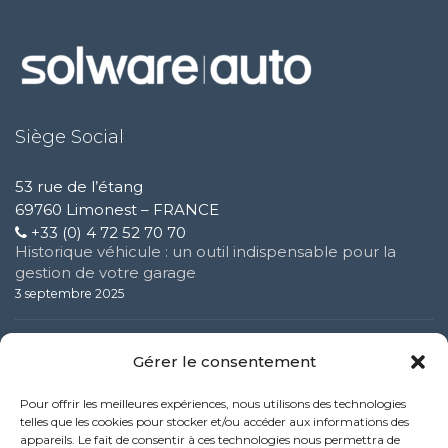
Siège Social
53 rue de l’étang
69760 Limonest – FRANCE
+33 (0) 4 72 52 70 70
Historique véhicule : un outil indispensable pour la
gestion de votre garage
3 septembre 2025
Solware Auto présent à Expomecanica 2024 : un
Gérer le consentement
événement clé pour les professionnels de
l’automobile
Pour offrir les meilleures expériences, nous utilisons des technologies
3 février 2025
telles que les cookies pour stocker et/ou accéder aux informations des
appareils. Le fait de consentir à ces technologies nous permettra de