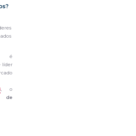
os?
deres
cados
é
 líder
ado
i
, o
 de