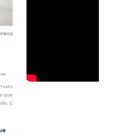
ários
cas
muito
s que
ião. E
ue