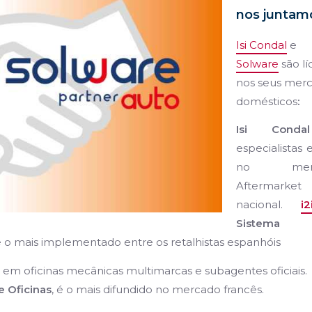
nos juntam
Isi Condal
e
Solware
são lí
nos seus mer
domésticos
:
Isi Condal
especialistas e
no merc
Aftermarket
nacional.
i2
Sistema
o mais implementado entre os retalhistas espanhóis
a em oficinas mecânicas multimarcas e subagentes oficiais.
 Oficinas
, é o mais difundido no mercado francês.