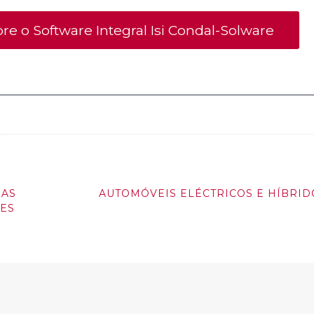
e o Software Integral Isi Condal-Solware
 AS
AUTOMÓVEIS ELÉCTRICOS E HÍBRID
ES