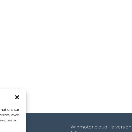
rmations sur
 sites, avec
naviguez sur
Winmotor cloud : la versio
e Social