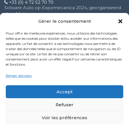
+33 (0) 4 72 52 70 70
Solware Auto op Expomecanica 2024, georganiseerd
door Motrio
3 februari 2025
Gérer le consentement
Pour offrir les meilleures expériences, nous utilisons des technologies
Verbetering van onze klantenservice
telles que les cookies pour stocker et/ou accéder aux informations des
16 oktober 2024
appareils. Le fait de consentir à ces technologies nous permettra de
traiter des données telles que le comportement de navigation ou les ID
uniques sur ce site. Le fait de ne pas consentir ou de retirer son
Nieuwe functie van de Performance-service
consentement peut avoir un effet négatif sur certaines caractéristiques
9 oktober 2024
et fonctions.
Politique de confidentialité
Beheer diensten
Mentions légales
Accept
Refuser
LinkedIn
YouTube
Facebook
Voir les préférences