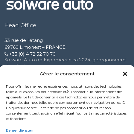
Head Office
53 rue de l’étang
69760 Limonest – FRANCE
+33 (0) 4 72 52 70 70
Solware Auto op Expomecanica 2024, georganiseerd
door Motrio
3 februari 2025
Gérer le consentement
Pour offrir les meilleures expériences, nous utilisons des technologies
Verbetering van onze klantenservice
telles que les cookies pour stocker et/ou accéder aux informations des
16 oktober 2024
appareils. Le fait de consentir à ces technologies nous permettra de
traiter des données telles que le comportement de navigation ou les ID
uniques sur ce site. Le fait de ne pas consentir ou de retirer son
Nieuwe functie van de Performance-service
consentement peut avoir un effet négatif sur certaines caractéristiques
9 oktober 2024
et fonctions.
Politique de confidentialité
Beheer diensten