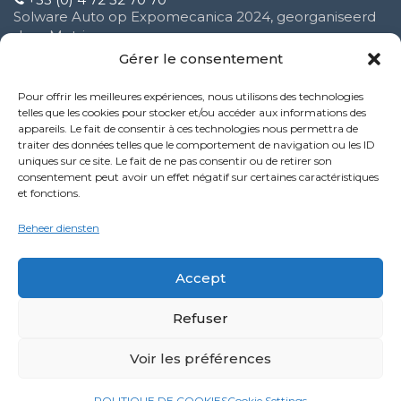
Solware Auto op Expomecanica 2024, georganiseerd
door Motrio
3 februari 2025
Gérer le consentement
Pour offrir les meilleures expériences, nous utilisons des technologies
Verbetering van onze klantenservice
telles que les cookies pour stocker et/ou accéder aux informations des
16 oktober 2024
appareils. Le fait de consentir à ces technologies nous permettra de
traiter des données telles que le comportement de navigation ou les ID
uniques sur ce site. Le fait de ne pas consentir ou de retirer son
Nieuwe functie van de Performance-service
consentement peut avoir un effet négatif sur certaines caractéristiques
9 oktober 2024
et fonctions.
Politique de confidentialité
Beheer diensten
Mentions légales
Accept
Refuser
LinkedIn
YouTube
Facebook
Voir les préférences
©2024 winmotor next by Solware Auto. All Rights Reserved.
POLITIQUE DE COOKIES
Cookie Settings