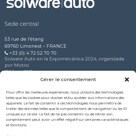
Sede central
53 rue de l’étang
69760 Limonest – FRANCE
+33 (0) 4 72 52 70 70
Solware Auto en la Expomecánica 2024, organizada
por Motrio
10 febrero 2025
Gérer le consentement
Testimonio Taller Azevedo
Pour offrir les meilleures expériences, nous utilisons des technologies
16 octubre 2024
telles que les cookies pour stocker et/ou accéder aux informations des
appareils. Le fait de consentir à ces technologies nous permettra de
traiter des données telles que le comportement de navigation ou les ID
Solware Auto organizó su primer seminario web sobre
uniques sur ce site. Le fait de ne pas consentir ou de retirer son
ciberseguridad
consentement peut avoir un effet négatif sur certaines caractéristiques
16 octubre 2024
et fonctions.