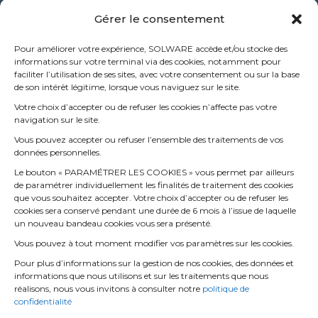
Gérer le consentement
Siège Social
Pour améliorer votre expérience, SOLWARE accède et/ou stocke des
informations sur votre terminal via des cookies, notamment pour
53 rue de l’étang
faciliter l’utilisation de ses sites, avec votre consentement ou sur la base
de son intérêt légitime, lorsque vous naviguez sur le site.
69760 Limonest – FRANCE
+33 (0) 4 72 52 70 70
Votre choix d’accepter ou de refuser les cookies n’affecte pas votre
Winmotor cloud : la version 100% full web de winmotor
navigation sur le site.
next pour votre garage
Vous pouvez accepter ou refuser l’ensemble des traitements de vos
26 mars 2026
données personnelles.
Le bouton « PARAMÉTRER LES COOKIES » vous permet par ailleurs
de paramétrer individuellement les finalités de traitement des cookies
Comment accéder facilement à l’historique d’un
que vous souhaitez accepter. Votre choix d’accepter ou de refuser les
véhicule dans votre garage ?
cookies sera conservé pendant une durée de 6 mois à l’issue de laquelle
3 septembre 2025
un nouveau bandeau cookies vous sera présenté.
Vous pouvez à tout moment modifier vos paramètres sur les cookies.
Comment améliorer la rentabilité de votre garage
Pour plus d’informations sur la gestion de nos cookies, des données et
automobile avec un logiciel de gestion comme
informations que nous utilisons et sur les traitements que nous
winmotor
réalisons, nous vous invitons à consulter notre
politique de
15 juin 2025
confidentialité