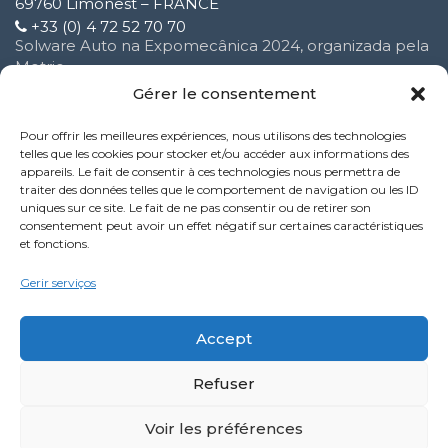
69760 Limonest – FRANCE
+33 (0) 4 72 52 70 70
Solware Auto na Expomecânica 2024, organizada pela
Motrio
3 Fevereiro 2025
Gérer le consentement
Pour offrir les meilleures expériences, nous utilisons des technologies
Melhoria do nosso serviço de suporte ao cliente
telles que les cookies pour stocker et/ou accéder aux informations des
16 Outubro 2024
appareils. Le fait de consentir à ces technologies nous permettra de
traiter des données telles que le comportement de navigation ou les ID
uniques sur ce site. Le fait de ne pas consentir ou de retirer son
Nova funcionalidade do serviço Performance:
consentement peut avoir un effet négatif sur certaines caractéristiques
9 Outubro 2024
et fonctions.
Politique de confidentialité
Gerir serviços
Mentions légales
Accept
Refuser
LinkedIn
YouTube
Facebook
Voir les préférences