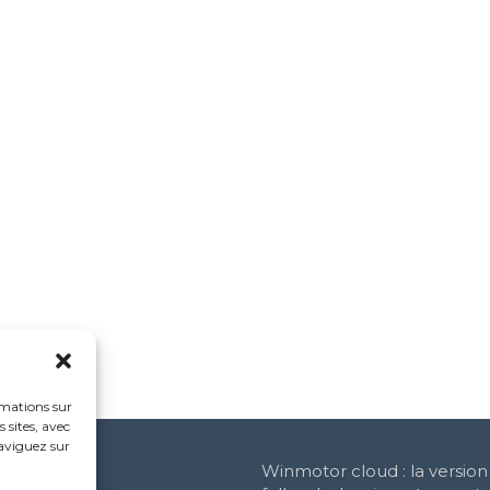
rmations sur
 sites, avec
naviguez sur
Winmotor cloud : la versio
e Social