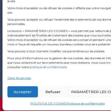
le site.
Sièg
Votre choix d’accepter ou de refuser les cookies n’affecte pas votre navigat
site.
53 ru
Vous pouvez accepter ou refuser l’ensemble des traitements de vos donné
6976
personnelles.
+33
Le bouton « PARAMÉTRER LES COOKIES » vous permet par ailleurs de 
individuellement les finalités de traitement des cookies que vous souhaite
Votre choix d’accepter ou de refuser les cookies sera conservé pendant une
mois à l’issue de laquelle un nouveau bandeau cookies vous sera présenté.
Vous pouvez à tout moment modifier vos paramètres sur les cookies.
Pour plus d’informations sur la gestion de nos cookies, des données et in
que nous utilisons et sur les traitements que nous réalisons, nous vous inv
consulter notre
politique de confidentialité
Gérer les services
Accepter
Refuser
PARAMÉTRER LES C
POLITIQUE DE COOKIES
Politique de confidentialité
©2026 winmotor next by Solware Auto. All Rights