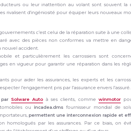
cteurs ou leur inattention au volant sont souvent la 
es rivalisent d’ingéniosité pour équiper leurs nouveaux m
 gouvernements c’est celui de la réparation suite à une collis
paré avec des pièces non conformes va mettre en dange
 nouvel accident.
mobile et particulièrement les carrossiers sont concern
ages en vigueur pour garantir une réparation dans les règ
ants pour aider les assurances, les experts et les carross
t respecter l’engagement pris par l’assurance envers l’assuré.
s par
Solware Auto
à ses clients, comme
winmotor
pou
automobiles ou
incadea.dms
fournisseur mondial de solu
importateurs,
permettent une interconnexion rapide et ef
ion homologués par les assurances. Par ce biais, on évi
lors de l’établissement d’un chiffrage ou d’un devis.