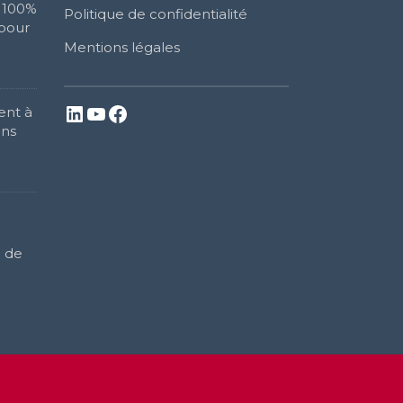
n 100%
Politique de confidentialité
 pour
Mentions légales
LinkedIn
YouTube
Facebook
ent à
ans
l de