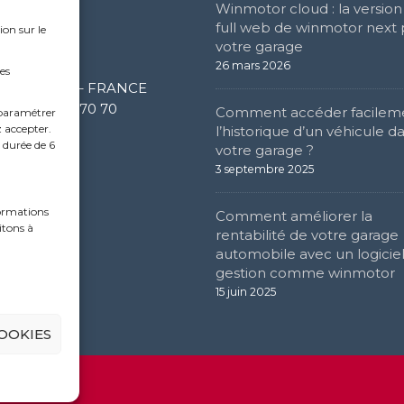
Winmotor cloud : la versio
e Social
full web de winmotor next
ion sur le
votre garage
e de l’étang
26 mars 2026
es
0 Limonest – FRANCE
 (0) 4 72 52 70 70
Comment accéder facilem
paramétrer
z accepter.
l’historique d’un véhicule d
 durée de 6
votre garage ?
3 septembre 2025
formations
Comment améliorer la
itons à
rentabilité de votre garage
automobile avec un logicie
gestion comme winmotor
15 juin 2025
OOKIES
 Reserved.