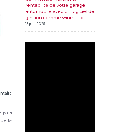
rentabilité de votre garage
automobile avec un logiciel de
gestion comme winmotor
15 juin 2025
taire
 plus
que le