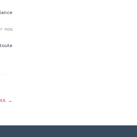
fiance
ur nos
toute
MA
→