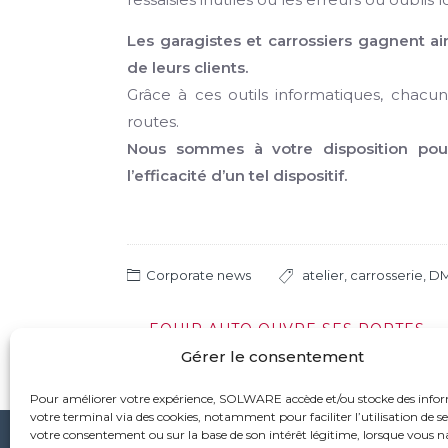
Les garagistes et carrossiers gagnent ai
de leurs clients.
Grâce à ces outils informatiques, chacun
routes.
Nous sommes à votre disposition pou
l’efficacité d’un tel dispositif.
Corporate news
atelier
,
carrosserie
,
D
Post
←
EQUIP AUTO OUVRE SES PORTES
navigation
Gérer le consentement
Pour améliorer votre expérience, SOLWARE accède et/ou stocke des info
votre terminal via des cookies, notamment pour faciliter l’utilisation de ses
votre consentement ou sur la base de son intérêt légitime, lorsque vous 