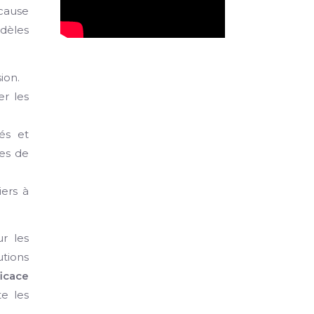
cause
odèles
ion.
r les
és et
les de
iers à
r les
tions
ficace
te les